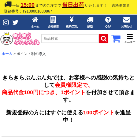
15:00
当日出荷
平日
までのご注文で
いたします！
適格事業者
登録番号：T9130001030867
ホーム
会社概要
送料/支払
納期
Q&A
お問合せ
メニュー
ホーム
>
ポイント制の導入
きらきらぷんぷん丸では、お客様への感謝の気持ちと
して
会員様限定で、
商品代金100円につき、1ポイント
を付加させて頂きま
す。
新規登録の方にはすぐに使える
100ポイント
を進呈
中！