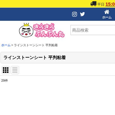
15:0
平日
ホーム
ホーム
>
ラインストーンシート 平判粘着
ラインストーンシート 平判粘着
29
件
表示数
:
並び順
: