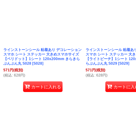
ラインストーンシール 粘着あり デコレーション
ラインストーンシール 粘着あ
スマホ シート ステッカー 大きめスマホサイズ
スマホ シート ステッカー 大
【ペリドット】1シート 120x200mm きらきら
【ライトピーチ】1シート 120x
ぷんぷん丸 S028
[
S028
]
らぷんぷん丸 S029
[
S029
]
571
円
(税別)
571
円
(税別)
(
税込
:
628
円
)
(
税込
:
628
円
)
カートに入れる
カートに入