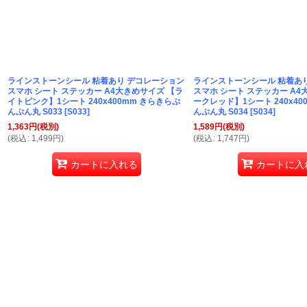
ラインストーンシール 粘着あり デコレーション
ラインストーンシール 粘着あ
スマホ シート ステッカー A4大きめサイズ 【ラ
スマホ シート ステッカー A4
イトピンク】1シート 240x400mm きらきらぷ
ークレッド】1シート 240x40
んぷん丸 S033
[
S033
]
んぷん丸 S034
[
S034
]
1,363
円
(税別)
1,589
円
(税別)
(
税込
:
1,499
円
)
(
税込
:
1,747
円
)
カートに入れる
カートに入