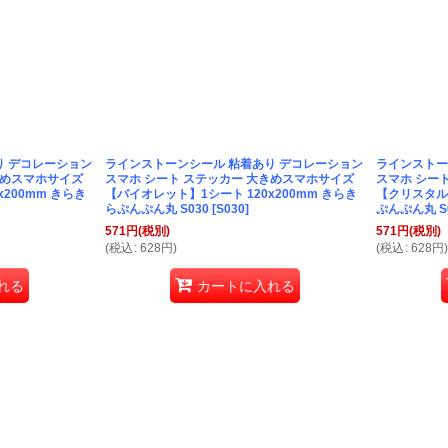
り デコレーション
ラインストーンシール 粘着あり デコレーション
ラインストー
きめスマホサイズ
スマホ シート ステッカー 大きめスマホサイズ
スマホ シー
200mm きらき
【バイオレット】1シート 120x200mm きらき
【クリスタル】
らぷんぷん丸 S030
[
S030
]
ぷんぷん丸 S
571
円
(税別)
571
円
(税別)
(
税込
:
628
円
)
(
税込
:
628
円
)
れる
カートに入れる