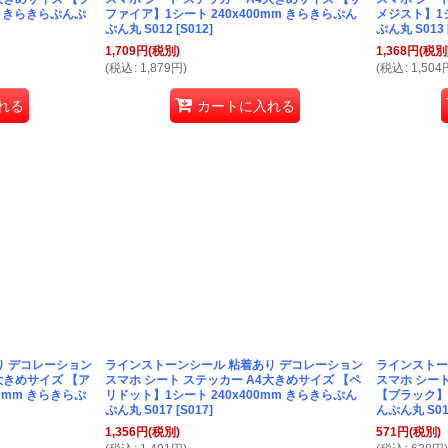
m きらきらぷんぷ
ファイア】1シート 240x400mm きらきらぷん
メジスト】1シ
ぷん丸 S012
[
S012
]
ぷん丸 S013
1,709
円
(税別)
1,368
円
(税別
(
税込
:
1,879
円
)
(
税込
:
1,504
れる
カートに入れる
り デコレーション
ラインストーンシール 粘着あり デコレーション
ラインストー
大きめサイズ 【ア
スマホ シート ステッカー A4大きめサイズ 【ペ
スマホ シー
0mm きらきらぷ
リドット】1シート 240x400mm きらきらぷん
【ブラック】1
ぷん丸 S017
[
S017
]
んぷん丸 S01
1,356
円
(税別)
571
円
(税別)