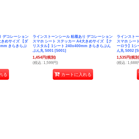
り デコレーション
ラインストーンシール 粘着あり デコレーション
ラインストー
大きめサイズ 【ダ
スマホ シート ステッカー A4大きめサイズ 【ク
スマホ シート
0mm きらきらぷ
リスタル】1シート 240x400mm きらきらぷん
ーロラ】1シー
ぷん丸 S001
[
S001
]
ん丸 S002
[
S
1,454
円
(税別)
1,535
円
(税別
(
税込
:
1,599
円
)
(
税込
:
1,688
れる
カートに入れる