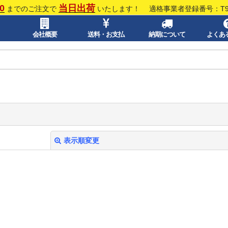
0
当日出荷
までのご注文で
いたします！
適格事業者登録番号：T913
会社概要
送料・お支払
納期について
よくあ
表示順変更
絞り込む