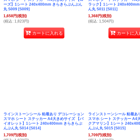
ーズ】1シート 240x400mm きらきらぷんぷん
ラック】1シート 240x400m
丸 S009
[
S009
]
ん丸 S011
[
S011
]
1,658
円
(税別)
1,368
円
(税別)
(
税込
:
1,823
円
)
(
税込
:
1,504
円
)
カートに入れる
カートに入
ラインストーンシール 粘着あり デコレーション
ラインストーンシール 粘着あ
スマホ シート ステッカー A4大きめサイズ 【バ
スマホ シート ステッカー A4
イオレット】1シート 240x400mm きらきらぷ
クアマリン】1シート 240x40
んぷん丸 S014
[
S014
]
んぷん丸 S015
[
S015
]
1,709
円
(税別)
1,709
円
(税別)