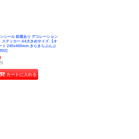
ンシール 粘着あり デコレーション
 ステッカー A4大きめサイズ 【オ
ト 240x400mm きらきらぷんぷ
002
]
)
円
)
カートに入れる