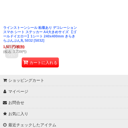
ラインストーンシール 粘着あり デコレーション
スマホ シート ステッカー A4大きめサイズ 【ゴ
ールドイエロー】1シート 240x400mm きらき
らぷんぷん丸 S032
[
S032
]
1,581
円
(税別)
(
税込
:
1,739
円
)
カートに入れる
ショッピングカート
マイページ
お問合せ
お気に入り
最近チェックしたアイテム