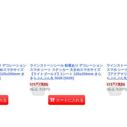
り デコレーション
ラインストーンシール 粘着あり デコレーション
ラインストー
きめスマホサイズ
スマホ シート ステッカー 大きめスマホサイズ
スマホ シー
0x200mm き
【ライトゴールド】1シート 120x200mm きら
【アクアマリン
]
きらぷんぷん丸 S026
[
S026
]
らぷんぷん丸 
571
円
(税別)
571
円
(税別)
(
税込
:
628
円
)
(
税込
:
628
円
)
れる
カートに入れる