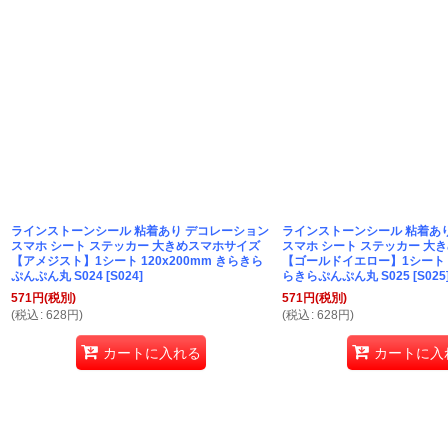
ラインストーンシール 粘着あり デコレーション
ラインストーンシール 粘着あ
スマホ シート ステッカー 大きめスマホサイズ
スマホ シート ステッカー 大
【アメジスト】1シート 120x200mm きらきら
【ゴールドイエロー】1シート 12
ぷんぷん丸 S024
[
S024
]
らきらぷんぷん丸 S025
[
S025
571
円
(税別)
571
円
(税別)
(
税込
:
628
円
)
(
税込
:
628
円
)
カートに入れる
カートに入