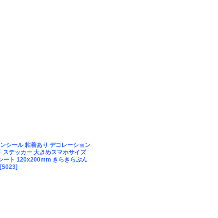
ンシール 粘着あり デコレーション
ト ステッカー 大きめスマホサイズ
ート 120x200mm きらきらぷん
[
S023
]