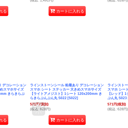
(
税込
:
1,491
円
)
(
税込
:
628
円
)
れる
カートに入れる
り デコレーション
ラインストーンシール 粘着あり デコレーション
ラインストー
きめスマホサイズ
スマホ シート ステッカー 大きめスマホサイズ
スマホ シー
0mm きらきらぷ
【ライトアメジスト】1シート 120x200mm き
【レッド】1シ
らきらぷんぷん丸 S022
[
S022
]
ぷん丸 S023
571
円
(税別)
571
円
(税別)
(
税込
:
628
円
)
(
税込
:
628
円
)
れる
カートに入れる