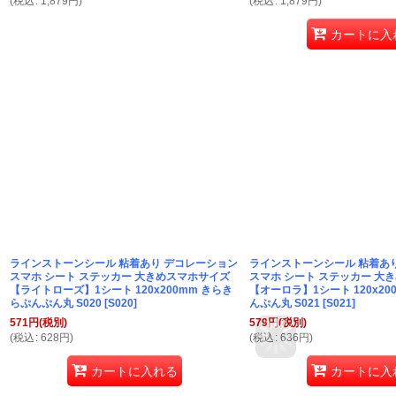
(
税込
:
1,879
円
)
(
税込
:
1,879
円
)
カートに入
ラインストーンシール 粘着あり デコレーション
ラインストーンシール 粘着あ
スマホ シート ステッカー 大きめスマホサイズ
スマホ シート ステッカー 大
【ライトローズ】1シート 120x200mm きらき
【オーロラ】1シート 120x20
らぷんぷん丸 S020
[
S020
]
んぷん丸 S021
[
S021
]
571
円
(税別)
579
円
(税別)
(
税込
:
628
円
)
(
税込
:
636
円
)
カートに入れる
カートに入