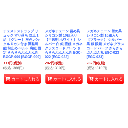
チェストストラップ リ
メガネチェーン 留め具
メガネチェーン 留め具
ュック ずり落ち 防止 1
シリコン製 10組入り
シリコン製 10組入り
組 【グレー】 灰色 バッ
【半透明 ホワイト】 シ
【ブラック】 シルバー
クル Dカン付き 調整可
ルバー 白 銀 眼鏡 メガネ
黒 銀 眼鏡 メガネ グラス
能 前止め ベルト 肩紐 固
グラスコード パーツ き
コード パーツ きらきら
定 きらきらぷんぷん丸
らきらぷんぷん丸 EGC-
ぷんぷん丸 EGC-023
BGGP-009
[
BGGP-009
]
022
[
EGC-022
]
[
EGC-023
]
333
円
(税別)
282
円
(税別)
282
円
(税別)
(
税込
:
366
円
)
(
税込
:
310
円
)
(
税込
:
310
円
)
カートに入れる
カートに入れる
カートに入れる