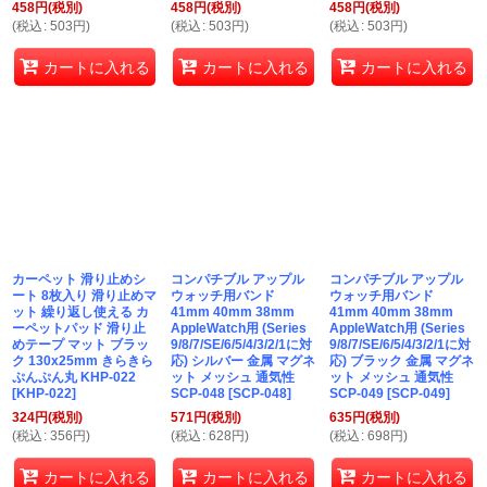
458
円
(税別)
458
円
(税別)
458
円
(税別)
(
税込
:
503
円
)
(
税込
:
503
円
)
(
税込
:
503
円
)
カートに入れる
カートに入れる
カートに入れる
カーペット 滑り止めシ
コンパチブル アップル
コンパチブル アップル
ート 8枚入り 滑り止めマ
ウォッチ用バンド
ウォッチ用バンド
ット 繰り返し使える カ
41mm 40mm 38mm
41mm 40mm 38mm
ーペットパッド 滑り止
AppleWatch用 (Series
AppleWatch用 (Series
めテープ マット ブラッ
9/8/7/SE/6/5/4/3/2/1に対
9/8/7/SE/6/5/4/3/2/1に対
ク 130x25mm きらきら
応) シルバー 金属 マグネ
応) ブラック 金属 マグネ
ぷんぷん丸 KHP-022
ット メッシュ 通気性
ット メッシュ 通気性
[
KHP-022
]
SCP-048
[
SCP-048
]
SCP-049
[
SCP-049
]
324
円
(税別)
571
円
(税別)
635
円
(税別)
(
税込
:
356
円
)
(
税込
:
628
円
)
(
税込
:
698
円
)
カートに入れる
カートに入れる
カートに入れる