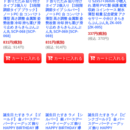
ド 折りたたみ 貼り付け
ド 折りたたみ 貼り付け
り 52x57+36mm 小物入
タイプ 2個入り 【3段階
タイプ 2個入り 【3段階
れ 透明 PVC製 保護 鑑賞
調節タイプ ブラック】
調節タイプ シルバー】
収納 コインケース 耐水
ノートPC 台 コンパクト
ノートPC 台 コンパクト
薄型 軽量 記念硬貨 アク
薄型 高さ調整 金属製 姿
薄型 高さ調整 金属製 姿
セサリー 小分け きらき
勢改善 冷却 持ち運び 滑
勢改善 冷却 持ち運び 滑
らぷんぷん丸 ZK-005
り止め きらきらぷんぷ
り止め きらきらぷんぷ
[
ZK-005
]
ん丸 SCP-068
[
SCP-
ん丸 SCP-069
[
SCP-
337
円
(税別)
068
]
069
]
(
税込
:
370
円
)
831
円
(税別)
831
円
(税別)
(
税込
:
914
円
)
(
税込
:
914
円
)
カートに入れる
カートに入れる
カートに入れる
誕生日 たすき ラメ 【ゴ
誕生日 たすき ラメ 【シ
誕生日 たすき ラメ 【ピ
ールド】 金 バースデー
ルバー】 銀 バースデー
ンクゴールド】 金 バー
パーティーグッズ 飾り
パーティーグッズ 飾り
スデー パーティーグッ
HAPPY BIRTHDAY 襷
HAPPY BIRTHDAY 襷
ズ 飾り HAPPY