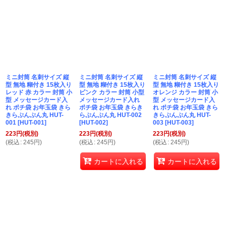
ミニ封筒 名刺サイズ 縦
ミニ封筒 名刺サイズ 縦
ミニ封筒 名刺サイズ 縦
型 無地 糊付き 15枚入り
型 無地 糊付き 15枚入り
型 無地 糊付き 15枚入り
レッド 赤 カラー 封筒 小
ピンク カラー 封筒 小型
オレンジ カラー 封筒 小
型 メッセージカード入
メッセージカード入れ
型 メッセージカード入
れ ポチ袋 お年玉袋 きら
ポチ袋 お年玉袋 きらき
れ ポチ袋 お年玉袋 きら
きらぷんぷん丸 HUT-
らぷんぷん丸 HUT-002
きらぷんぷん丸 HUT-
001
[
HUT-001
]
[
HUT-002
]
003
[
HUT-003
]
223
円
(税別)
223
円
(税別)
223
円
(税別)
(
税込
:
245
円
)
(
税込
:
245
円
)
(
税込
:
245
円
)
カートに入れる
カートに入れる