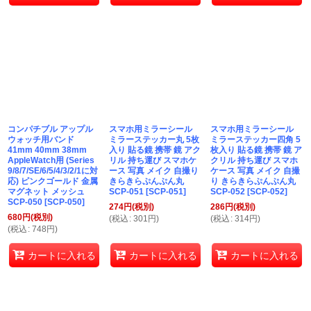
コンパチブル アップル
スマホ用ミラーシール
スマホ用ミラーシール
ウォッチ用バンド
ミラーステッカー丸 5枚
ミラーステッカー四角 5
41mm 40mm 38mm
入り 貼る鏡 携帯 鏡 アク
枚入り 貼る鏡 携帯 鏡 ア
AppleWatch用 (Series
リル 持ち運び スマホケ
クリル 持ち運び スマホ
9/8/7/SE/6/5/4/3/2/1に対
ース 写真 メイク 自撮り
ケース 写真 メイク 自撮
応) ピンクゴールド 金属
きらきらぷんぷん丸
り きらきらぷんぷん丸
マグネット メッシュ
SCP-051
[
SCP-051
]
SCP-052
[
SCP-052
]
SCP-050
[
SCP-050
]
274
円
(税別)
286
円
(税別)
680
円
(税別)
(
税込
:
301
円
)
(
税込
:
314
円
)
(
税込
:
748
円
)
カートに入れる
カートに入れる
カートに入れる