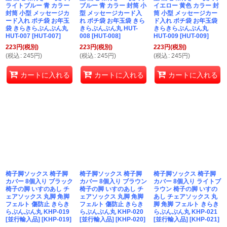
ライトブルー 青 カラー
ブルー 青 カラー 封筒 小
イエロー 黄色 カラー 封
封筒 小型 メッセージカ
型 メッセージカード入
筒 小型 メッセージカー
ード入れ ポチ袋 お年玉
れ ポチ袋 お年玉袋 きら
ド入れ ポチ袋 お年玉袋
袋 きらきらぷんぷん丸
きらぷんぷん丸 HUT-
きらきらぷんぷん丸
HUT-007
[
HUT-007
]
008
[
HUT-008
]
HUT-009
[
HUT-009
]
223
円
(税別)
223
円
(税別)
223
円
(税別)
(
税込
:
245
円
)
(
税込
:
245
円
)
(
税込
:
245
円
)
カートに入れる
カートに入れる
カートに入れる
椅子脚ソックス 椅子脚
椅子脚ソックス 椅子脚
椅子脚ソックス 椅子脚
カバー 8個入り ブラック
カバー 8個入り ブラウン
カバー 8個入り ライトブ
椅子の脚 いすのあし チ
椅子の脚 いすのあし チ
ラウン 椅子の脚 いすの
ェアソックス 丸脚 角脚
ェアソックス 丸脚 角脚
あし チェアソックス 丸
フェルト 傷防止 きらき
フェルト 傷防止 きらき
脚 角脚 フェルト きらき
らぷんぷん丸 KHP-019
らぷんぷん丸 KHP-020
らぷんぷん丸 KHP-021
[並行輸入品]
[
KHP-019
]
[並行輸入品]
[
KHP-020
]
[並行輸入品]
[
KHP-021
]