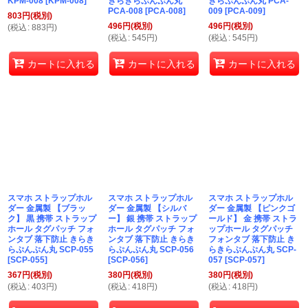
KPM-008
[
KPM-008
]
きらきらぷんぷん丸
きらぷんぷん丸 PCA-
PCA-008
[
PCA-008
]
009
[
PCA-009
]
803
円
(税別)
496
円
(税別)
496
円
(税別)
(
税込
:
883
円
)
(
税込
:
545
円
)
(
税込
:
545
円
)
カートに入れる
カートに入れる
カートに入れる
スマホ ストラップホル
スマホ ストラップホル
スマホ ストラップホル
ダー 金属製 【ブラッ
ダー 金属製 【シルバ
ダー 金属製 【ピンクゴ
ク】 黒 携帯 ストラップ
ー】 銀 携帯 ストラップ
ールド】 金 携帯 ストラ
ホール タグパッチ フォ
ホール タグパッチ フォ
ップホール タグパッチ
ンタブ 落下防止 きらき
ンタブ 落下防止 きらき
フォンタブ 落下防止 き
らぷんぷん丸 SCP-055
らぷんぷん丸 SCP-056
らきらぷんぷん丸 SCP-
[
SCP-055
]
[
SCP-056
]
057
[
SCP-057
]
367
円
(税別)
380
円
(税別)
380
円
(税別)
(
税込
:
403
円
)
(
税込
:
418
円
)
(
税込
:
418
円
)