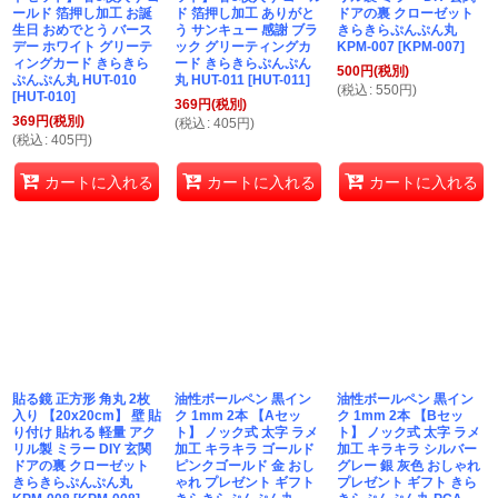
ールド 箔押し加工 お誕
ド 箔押し加工 ありがと
ドアの裏 クローゼット
生日 おめでとう バース
う サンキュー 感謝 ブラ
きらきらぷんぷん丸
デー ホワイト グリーテ
ック グリーティングカ
KPM-007
[
KPM-007
]
ィングカード きらきら
ード きらきらぷんぷん
500
円
(税別)
ぷんぷん丸 HUT-010
丸 HUT-011
[
HUT-011
]
(
税込
:
550
円
)
[
HUT-010
]
369
円
(税別)
369
円
(税別)
(
税込
:
405
円
)
(
税込
:
405
円
)
カートに入れる
カートに入れる
カートに入れる
貼る鏡 正方形 角丸 2枚
油性ボールペン 黒イン
油性ボールペン 黒イン
入り 【20x20cm】 壁 貼
ク 1mm 2本 【Aセッ
ク 1mm 2本 【Bセッ
り付け 貼れる 軽量 アク
ト】 ノック式 太字 ラメ
ト】 ノック式 太字 ラメ
リル製 ミラー DIY 玄関
加工 キラキラ ゴールド
加工 キラキラ シルバー
ドアの裏 クローゼット
ピンクゴールド 金 おし
グレー 銀 灰色 おしゃれ
きらきらぷんぷん丸
ゃれ プレゼント ギフト
プレゼント ギフト きら