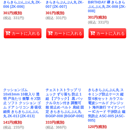
きらきらぷんぷん丸 ZK-
きらきらぷんぷん丸 ZK-
BIRTHDAY 襷 きらきら
006
[
ZK-006
]
007
[
ZK-007
]
ぷんぷん丸 ZK-008
[
ZK-
008
]
301
円
(税別)
301
円
(税別)
301
円
(税別)
(
税込
:
331
円
)
(
税込
:
331
円
)
(
税込
:
331
円
)
カートに入れる
カートに入れる
カートに入れる
クッションゴム
チェストストラップ リ
きらきらぷんぷん丸 ス
10x63mm 10枚入り 透
ュック ずり落ち 防止 1
キミング防止ケース 縦
明 戸当たり 衝撃 キズ防
組 【ブラック】 黒 バッ
型 6枚セット カラフル
止 ソフト クッション ゴ
クル Dカン付き 調整可
電波シールド クレジッ
ム ドア シリコン 扉 吸収
能 前止め ベルト 肩紐 固
ト 海外旅行 マイナンバ
細長 きらきらぷんぷん
定 きらきらぷんぷん丸
ー ICカード 干渉防止 磁
丸 ZK-013
[
ZK-013
]
BGGP-008
[
BGGP-008
]
気防止 ASC-005
[
ASC-
005
]
141
円
(税別)
333
円
(税別)
120
円
(税別)
(
税込
:
155
円
)
(
税込
:
366
円
)