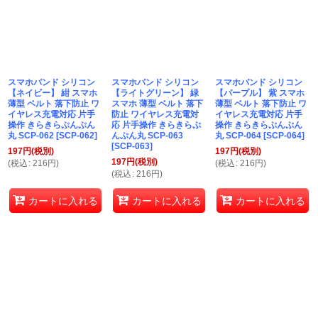
スマホバンド シリコン
スマホバンド シリコン
スマホバンド シリコン
【ネイビー】 紺 スマホ
【ライトグリーン】 緑
【パープル】 紫 スマホ
薄型 ベルト 落下防止 ワ
スマホ 薄型 ベルト 落下
薄型 ベルト 落下防止 ワ
イヤレス充電対応 片手
防止 ワイヤレス充電対
イヤレス充電対応 片手
操作 きらきらぷんぷん
応 片手操作 きらきらぷ
操作 きらきらぷんぷん
丸 SCP-062
[
SCP-062
]
んぷん丸 SCP-063
丸 SCP-064
[
SCP-064
]
[
SCP-063
]
197
円
(税別)
197
円
(税別)
197
円
(税別)
(
税込
:
216
円
)
(
税込
:
216
円
)
(
税込
:
216
円
)
カートに入れる
カートに入れる
カートに入れる