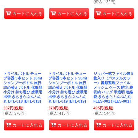
(
税込
:
132
円
)
カートに入れる
カートに入れる
カートに入れる
トラベルボトル チュー
トラベルボトル チュー
ジッパー式ファイル袋 5
ブ容器 5本セット 30ml
ブ容器 5本セット 50ml
枚入り（パステルカラ
シャンプーボトル 旅行
シャンプーボトル 旅行
ー）書類整理ファイル
詰め替え ボトル 化粧品
詰め替え ボトル 化粧品
メッシュ ケース 防水 袋
小分け 持ち運び 携帯用
小分け 持ち運び 携帯用
収納 バッグ 半透明 連絡
出張 きらきらぷんぷん
出張 きらきらぷんぷん
袋 きらきらぷんぷん丸
丸 BTL-018
[
BTL-018
]
丸 BTL-019
[
BTL-019
]
FLES-001
[
FLES-001
]
337
円
(税別)
378
円
(税別)
495
円
(税別)
(
税込
:
370
円
)
(
税込
:
415
円
)
(
税込
:
544
円
)
カートに入れる
カートに入れる
カートに入れる