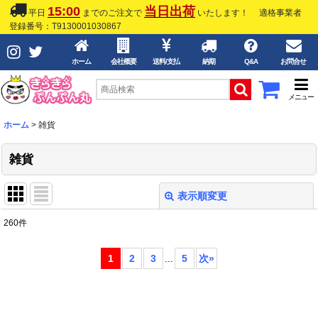
15:00
当日出荷
平日
までのご注文で
いたします！
適格事業者
登録番号：T9130001030867
ホーム
会社概要
送料/支払
納期
Q&A
お問合せ
メニュー
ホーム
>
雑貨
雑貨
表示順変更
閉じる
260
件
表示数
:
1
2
3
...
5
次
»
並び順
:
絞り込む