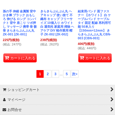
孫の手 伸縮 金属製 背中
きらきらぷんぷん丸 ヘ
結束用バンド 面ファス
かき棒 ブラック おもし
アキャップ 使い捨て 不
ナー 【ホワイト】 白 ケ
ろ 伸びる ロング コンパ
織布 キャップ フリーサ
ーブルバンド ケーブル
クト 背中 肩こり ツボ押
イズ 10個入り ホワイト
タイ 固定 配線 再利用可
し マッサージ 携帯 骨 骸
白 通気性 家庭用 掃除 ヘ
能 50本入り
骨 きらきらぷんぷん丸
アケア DIY 軽作業用 帽
【150mm×12mm】 き
ZK-001
[
ZK-001
]
子 ZK-002
[
ZK-002
]
らきらぷんぷん丸 CBN-
003
[
CBN-003
]
225
円
(税別)
239
円
(税別)
406
円
(税別)
(
税込
:
247
円
)
(
税込
:
262
円
)
(
税込
:
446
円
)
カートに入れる
カートに入れる
1
2
3
...
5
次
»
ショッピングカート
マイページ
お問合せ