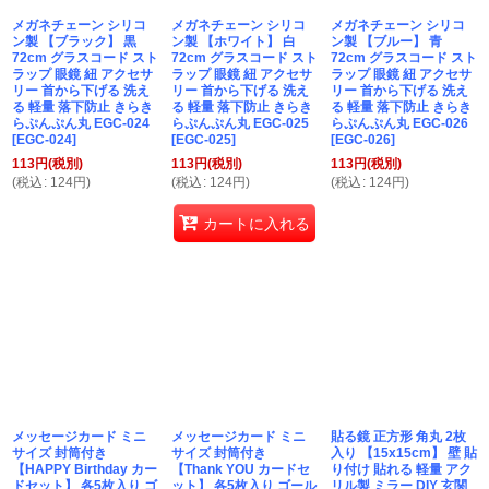
メガネチェーン シリコ
メガネチェーン シリコ
メガネチェーン シリコ
ン製 【ブラック】 黒
ン製 【ホワイト】 白
ン製 【ブルー】 青
72cm グラスコード スト
72cm グラスコード スト
72cm グラスコード スト
ラップ 眼鏡 紐 アクセサ
ラップ 眼鏡 紐 アクセサ
ラップ 眼鏡 紐 アクセサ
リー 首から下げる 洗え
リー 首から下げる 洗え
リー 首から下げる 洗え
る 軽量 落下防止 きらき
る 軽量 落下防止 きらき
る 軽量 落下防止 きらき
らぷんぷん丸 EGC-024
らぷんぷん丸 EGC-025
らぷんぷん丸 EGC-026
[
EGC-024
]
[
EGC-025
]
[
EGC-026
]
113
円
(税別)
113
円
(税別)
113
円
(税別)
(
税込
:
124
円
)
(
税込
:
124
円
)
(
税込
:
124
円
)
カートに入れる
メッセージカード ミニ
メッセージカード ミニ
貼る鏡 正方形 角丸 2枚
サイズ 封筒付き
サイズ 封筒付き
入り 【15x15cm】 壁 貼
【HAPPY Birthday カー
【Thank YOU カードセ
り付け 貼れる 軽量 アク
ドセット】 各5枚入り ゴ
ット】 各5枚入り ゴール
リル製 ミラー DIY 玄関