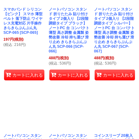
スマホバンド シリコン
ノートパソコン スタン
ノートパソコン スタン
【ピンク】 スマホ 薄型
ド 折りたたみ 貼り付け
ド 折りたたみ 貼り付け
ベルト 落下防止 ワイヤ
タイプ 2個入り 【2段階
タイプ 2個入り 【2段階
レス充電対応 片手操作
調節タイプ ブラック】
調節タイプ シルバー】
きらきらぷんぷん丸
ノートPC 台 コンパクト
ノートPC 台 コンパクト
SCP-065
[
SCP-065
]
薄型 高さ調整 金属製 姿
薄型 高さ調整 金属製 姿
勢改善 冷却 持ち運び 滑
勢改善 冷却 持ち運び 滑
197
円
(税別)
り止め きらきらぷんぷ
り止め きらきらぷんぷ
(
税込
:
216
円
)
ん丸 SCP-066
[
SCP-
ん丸 SCP-067
[
SCP-
066
]
067
]
488
円
(税別)
488
円
(税別)
(
税込
:
536
円
)
(
税込
:
536
円
)
カートに入れる
カートに入れる
カートに入れる
ノートパソコン スタン
ノートパソコン スタン
コインスリーブ 20枚入