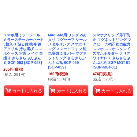
スマホ用ミラーシール
MagSafe用 リング 2枚
スマホグリップ 落下防
ミラーステッカーハート
入り マグセーフ シール
止 マグネットリング マ
5枚入り 貼る鏡 携帯 鏡
メタルリング スマホリ
グセーフ対応 強力磁力
アクリル 持ち運び スマ
ング スマートフォン 磁
スマホ スマホスタンド
ホケース 写真 メイク 自
気増強 シルバー マグネ
スマホホルダー クリア
撮り きらきらぷんぷん
ットリング きらきらぷ
ワイヤレス きらきらぷ
丸 SCP-053
[
SCP-053
]
んぷん丸 SCP-059
んぷん丸 SGP-MGT-01
[
SCP-059
]
[
SGP-MGT-01
]
265
円
(税別)
160
円
(税別)
476
円
(税別)
(
税込
:
291
円
)
(
税込
:
176
円
)
(
税込
:
523
円
)
カートに入れる
カートに入れる
カートに入れる