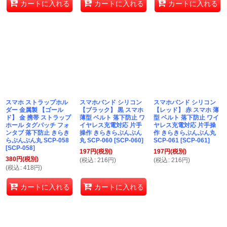
カートに入れる
カートに入れる
カートに入れる
スマホ ストラップホル
スマホバンド シリコン
スマホバンド シリコン
ダー 金属製 【ゴール
【ブラック】 黒 スマホ
【レッド】 赤 スマホ 薄
ド】 金 携帯 ストラップ
薄型 ベルト 落下防止 ワ
型 ベルト 落下防止 ワイ
ホール タグパッチ フォ
イヤレス充電対応 片手
ヤレス充電対応 片手操
ンタブ 落下防止 きらき
操作 きらきらぷんぷん
作 きらきらぷんぷん丸
らぷんぷん丸 SCP-058
丸 SCP-060
[
SCP-060
]
SCP-061
[
SCP-061
]
[
SCP-058
]
197
円
(税別)
197
円
(税別)
380
円
(税別)
(
税込
:
216
円
)
(
税込
:
216
円
)
(
税込
:
418
円
)
カートに入れる
カートに入れる