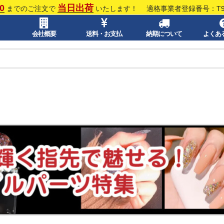
0
当日出荷
までのご注文で
いたします！
適格事業者登録番号：T913
会社概要
送料・お支払
納期について
よくあ