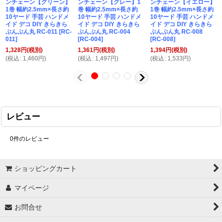
ンチェーン【グリーン】
ンチェーン【グレー】1
ンチェーン【イエロー】
1巻 幅約2.5mm×長さ約
巻 幅約2.5mm×長さ約
1巻 幅約2.5mm×長さ約
10ヤード 手芸 ハンドメ
10ヤード 手芸 ハンドメ
10ヤード 手芸 ハンドメ
イド デコ DIY きらきら
イド デコ DIY きらきら
イド デコ DIY きらきら
ぷんぷん丸 RC-011
[
RC-
ぷんぷん丸 RC-004
ぷんぷん丸 RC-008
011
]
[
RC-004
]
[
RC-008
]
1,328
円
(税別)
1,361
円
(税別)
1,394
円
(税別)
(
税込
:
1,460
円
)
(
税込
:
1,497
円
)
(
税込
:
1,533
円
)
レビュー
0
件のレビュー
ショッピングカート
マイページ
お問合せ