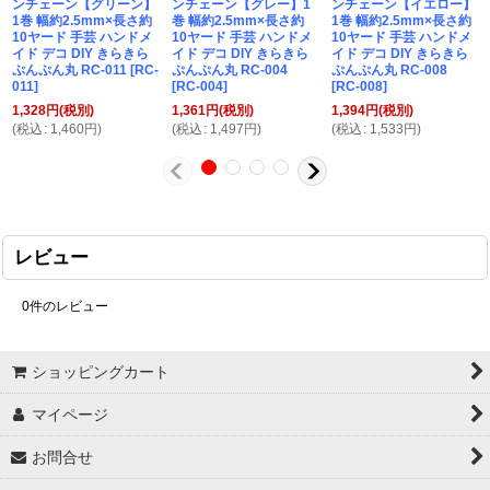
ンチェーン【グリーン】
ンチェーン【グレー】1
ンチェーン【イエロー】
1巻 幅約2.5mm×長さ約
巻 幅約2.5mm×長さ約
1巻 幅約2.5mm×長さ約
10ヤード 手芸 ハンドメ
10ヤード 手芸 ハンドメ
10ヤード 手芸 ハンドメ
イド デコ DIY きらきら
イド デコ DIY きらきら
イド デコ DIY きらきら
ぷんぷん丸 RC-011
[
RC-
ぷんぷん丸 RC-004
ぷんぷん丸 RC-008
011
]
[
RC-004
]
[
RC-008
]
1,328
円
(税別)
1,361
円
(税別)
1,394
円
(税別)
(
税込
:
1,460
円
)
(
税込
:
1,497
円
)
(
税込
:
1,533
円
)
レビュー
0
件のレビュー
ショッピングカート
マイページ
お問合せ