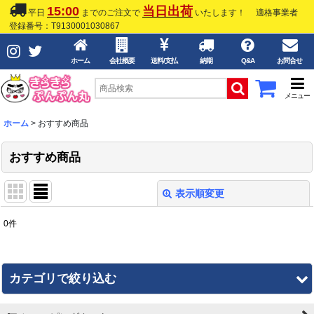
15:00
当日出荷
平日
までのご注文で
いたします！
適格事業者
登録番号：T9130001030867
ホーム
会社概要
送料/支払
納期
Q&A
お問合せ
メニュー
ホーム
>
おすすめ商品
おすすめ商品
表示順変更
閉じる
0
件
表示数
:
並び順
:
カテゴリで絞り込む
絞り込む